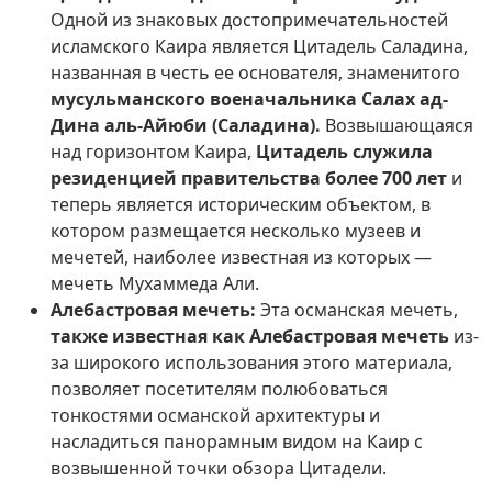
Одной из знаковых достопримечательностей
исламского Каира является Цитадель Саладина,
названная в честь ее основателя, знаменитого
мусульманского военачальника Салах ад-
Дина аль-Айюби (Саладина).
Возвышающаяся
над горизонтом Каира,
Цитадель служила
резиденцией правительства более 700 лет
и
теперь является историческим объектом, в
котором размещается несколько музеев и
мечетей, наиболее известная из которых —
мечеть Мухаммеда Али.
Алебастровая мечеть:
Эта османская мечеть,
также известная как Алебастровая мечеть
из-
за широкого использования этого материала,
позволяет посетителям полюбоваться
тонкостями османской архитектуры и
насладиться панорамным видом на Каир с
возвышенной точки обзора Цитадели.